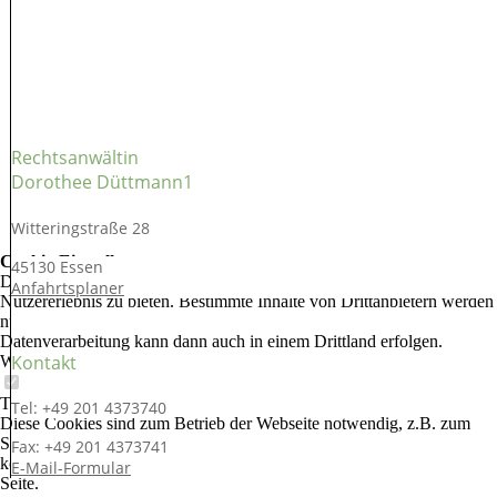
Rechtsanwältin
Dorothee Düttmann1
Witteringstraße 28
Cookie-Einstellungen
45130 Essen
Diese Webseite verwendet Cookies, um Besuchern ein optimales
Anfahrtsplaner
Nutzererlebnis zu bieten. Bestimmte Inhalte von Drittanbietern werden
nur angezeigt, wenn die entsprechende Option aktiviert ist. Die
Datenverarbeitung kann dann auch in einem Drittland erfolgen.
Kontakt
Weitere Informationen hierzu in der Datenschutzerklärung.
Technisch notwendige
Tel: +49 201 4373740
Diese Cookies sind zum Betrieb der Webseite notwendig, z.B. zum
Schutz vor Hackerangriffen und zur Gewährleistung eines
Fax: +49 201 4373741
konsistenten und der Nachfrage angepassten Erscheinungsbilds der
E-Mail-Formular
Seite.